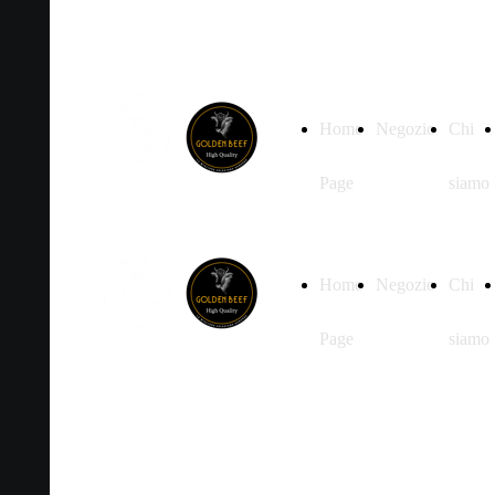
Home
Negozio
Chi
Page
siamo
Home
Negozio
Chi
Page
siamo
Prodotti