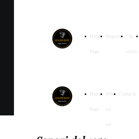
Home
Negozio
Chi
Page
siamo
Home
Who
Contacts
Page
we
are